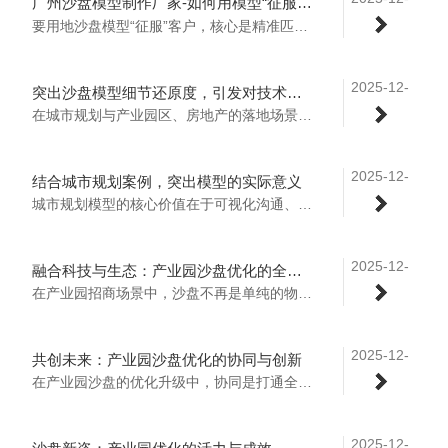
广州沙盘模型制作厂家-如何用模型“征服”客户？
24
要用地沙盘模型“征服”客户，核心是精准匹配客户需求的场景化呈现+突出核心价值的细节打磨，结合房地产、产业园区等核心场景可落地以下策略：..
2025-12-
突出沙盘模型细节还原度，引发对技术真实性的思考
22
在城市规划与产业园区、房地产的落地场景中，沙盘模型的细节还原度不仅是技术实力的直观体现，更是连接抽象规划与现实落地的核心桥梁，其极致的真实感会引发对“技术如何精准复刻并预判现实”的深度思考。..
2025-12-
结合城市规划案例，突出模型的实际意义
22
城市规划模型的核心价值在于可视化沟通、科学决策、风险预控、成本优化、长效治理，以下用5个典型案例，突出其在规划全流程中的实际意义。..
2025-12-
融合科技与生态：产业园沙盘优化的全景探索
19
在产业园招商场景中，沙盘不再是单纯的物理空间复刻载体，而是科技交互与生态理念可视化的核心营销工具，其优化方向需围绕“精准传递产业价值、提升招商体验、强化客户决策信心”三大目标展开，实现从“展示工具”到“营销引擎”的升级。..
2025-12-
共创未来：产业园沙盘优化的协同与创新
19
在产业园沙盘的优化升级中，协同是打通全链条价值的核心，创新是撬动营销转化与体验升级的关键，二者结合可将沙盘从“展示工具”升级为“产业价值传播载体”。..
2025-12-