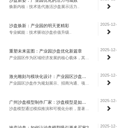
沙盘新姿：产业园优化的活力与成效
18
焕新内核：技术迭代激活沙盘展示活力..
2025-12-
沙盘焕新：产业园的明天更精彩
18
专业赋能：技术驱动沙盘价值升级..
2025-12-
重塑未来蓝图：产业园沙盘优化新篇章
17
产业园区作为区域经济发展的核心载体，其规划展示、招商洽谈与项目推进，离不开沙盘这一可视化核心工具。在数字化与工业化技术深度融合的当下，产业园沙盘正突破传统手工制作的桎梏，以精准化工艺、模块化架构、智能化交互为核心方向完成全面升级，开启从“静态模型”到“动态价值载体”的优化新篇章，为园区发展的全生命周期提供强力支撑。..
2025-12-
激光雕刻与模块化设计：产业园区沙盘的精准复刻与快速迭代
17
产业园区沙盘作为规划展示、招商沟通、项目评审的核心载体，正随着激光雕刻与模块化设计的深度融合，告别传统制作的僵化与低效，迈入“精准复刻+快速迭代”的全新阶段。这一技术组合不仅破解了传统沙盘修改成本高、细节粗糙、交付周期长的痛点，更让沙盘成为能跟随项目成长的“动态资产”。..
2025-12-
广州沙盘模型制作厂家：沙盘模型是如何推动项目落地的？
16
沙盘模型通过模拟推演和可视化分析，显著提升项目落地效率与成功率。其核心作用体现在以下方面：..
2025-12-
地产沙盘：如何让沙盘模型吸引更多买家?