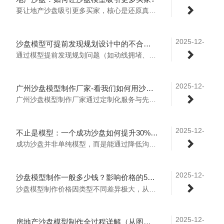
16
要让地产沙盘吸引更多买家，核心是还原真实价值+强化体验感+突出核心卖点，可从这几个方面落地：..
2025-12-
沙盘模型可提前发现规划设计中的不合理之处，便于及时优化调整，减少后续施工返工风险
14
通过模型提前发现规划问题（如动线拥堵、景观遮挡）是减少施工返工的关键技术手段，其核心在于利用数字化模拟实现设计优化。以下是具体应用方式：..
2025-12-
广州沙盘模型制作厂家-看我们如何用沙盘模型！
14
广州沙盘模型制作厂家通过定制化服务与先进技术，满足工业、地产等多元需求。以下是核心优势与案例：..
2025-12-
不止是模型：一个成功沙盘如何提升30%的销售转化率？
13
成功沙盘并非单纯模型，而是能通过降低沟通成本、营造沉浸体验等方式抓住客户需求、增强信任，进而推动销售转化率提升，具体路径如下：..
2025-12-
沙盘模型制作一般多少钱？影响价格的5大因素
13
沙盘模型制作价格因类型不同差异极大，从每平米几千元到数万元不等 。下面是具体价格参考和影响价格的5大核心因素：..
2025-12-
房地产沙盘模型制作全过程详解（从图纸到成品）